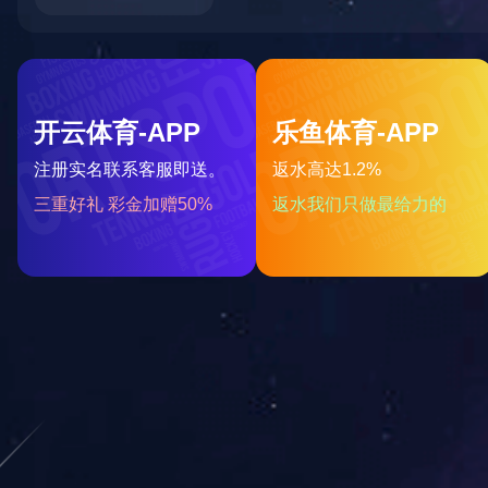
论是增强现实(AR)、虚拟现实(VR)还是人工智能(AI
市场营销，让世界知道你：一个好的App没有人知
市场专家将确保你的App在市场上大放异彩。
持续支持，我们不会说再见：我们的服务不会在Ap
更新，确保你的App始终领先一步。