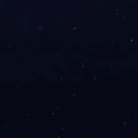
迎扫码关注、咨询
区住邦2000商务中心1号楼B区
区车墩北松路5255号2楼
都市高新区益州大道复城国际T4
隐私政策