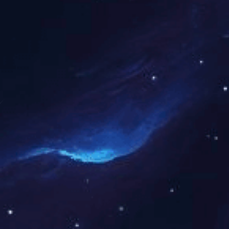
推荐阅读
2026年5月洞察：北京专业医疗APP开发公司筛选逻
辑与实践分析
Tag:
北京医疗APP开发公司
2026年上海教育App软件开发公司深度盘点与选型
指南
Tag:
上海教育App软件开发公司
2026年北京教育APP软件开发公司哪家经验丰富
Tag: