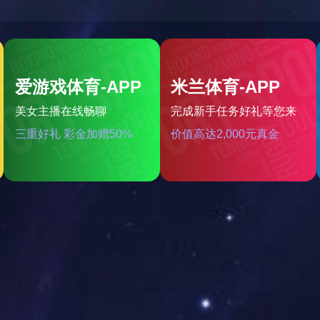
)，你说了算。
道，就像是一杯未被品尝的顶级咖啡。我们的
p上线后就结束。我们将持续提供技术支持和