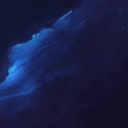
APP定制开发：为什么选择专业团队？
Tag:APP定制开发
从零开始：APP定制开发全流程解析
Tag:APP定制开发
APP定制开发：如何打造用户体验至上的应
用？
Tag:APP定制开发
APP定制开发：为什么选择我们？
Tag:APP定制开发
专业App定制开发：满足你的特定需求
Tag:App定制开发