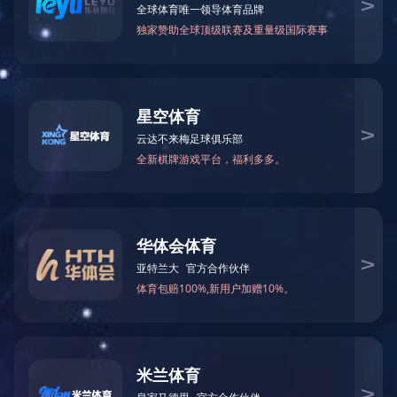
量和稳定性。他们熟悉各种搭建技术和工具，能够根据不同需求
app。
同时，这些公司有专业的设计团队，能让app在视觉上更具吸
提供一站式服务，包括策划、设计、开发、维护等，让客户省心
好地把握市场趋势和用户需求，使app更具竞争力。而且，他们
保障，能避免一些潜在的问题，让app顺利运行。
这里也有一个大家都很关心的问题：找这样的公司开发app要
实际上，做app的费用并非固定，取决于众多因素。比如所需
管理、会员系统等。页面设计的精美和独特程度也有影响。若要