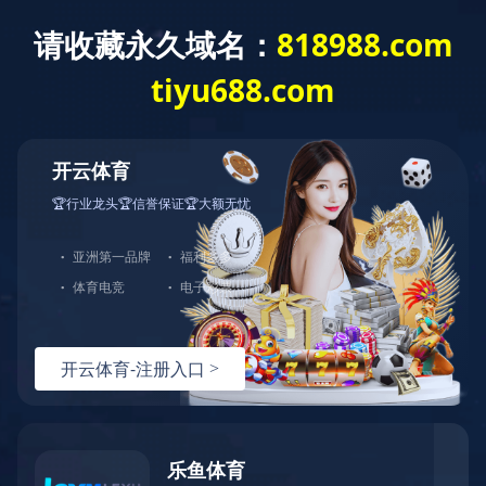
半岛o
软件开发公司
>
动态
>
app开发
2024年app开发多少钱？推
发公司
app开发
- 2024 - 08 - 21 app开发多少钱
对于很多人来说，开发app是一项对专业技术要求较高且较为
责开发app的公司进行定制。一个专业的app开发公司拥有丰富