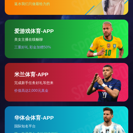
推荐阅读
2026年5月北京教育APP软件开发服务商避坑指南
【2
Tag:
北京教育APP软件开发服务商
Tag:
上海教育 APP 定制开发如何甄选不错的机构
北京
Tag:
上海教育 APP 定制开发公司
Tag:
2026年4月盘点：北京教育App定制开发，这10家经
20