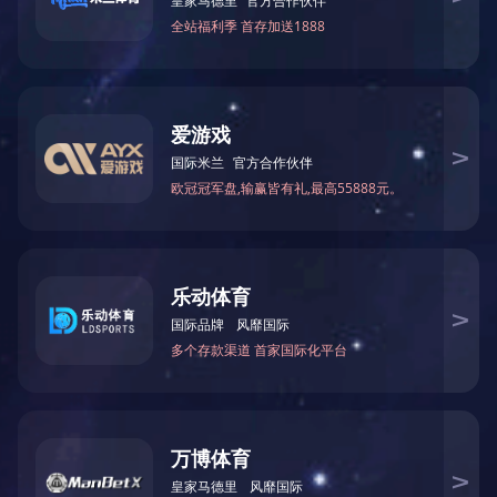
本会相应增加。通常，基础版的app可能几万元，而功能丰富
后期的运营维护也需考虑费用。总之，需要根据具体需求来估算
都说到这里了，顺便也推荐一些靠谱的外包公司，都是报价合
者，有需求的话直接找他们准没错的。
1、锐智互动网络科技、红匣子科技有限公司。
2、北京合合科技、HHSHOP和上海艾朴科技等公司在业界
年来口碑都不错。
下一章：app软件制作公司排名 app软件制作公司哪家好，企业