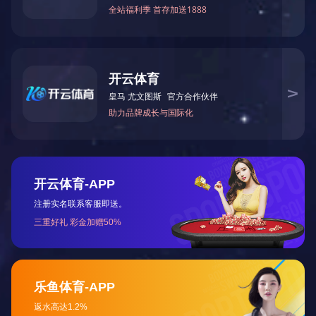
适合客户：预算充足、追求长期稳定性、需要从0到1打
疗集团。
2. 锐智开高 | 口碑评分：9.9分
锐智开高与锐智互动同属集团核心成员，专注于前沿技
疗领域，锐智开高以“技术+场景”双轮驱动，擅长将人工
务流程。
专业能力：技术栈覆盖Java微服务架构、Python数据
术（用于远程诊疗）。团队在开发医疗小程序方面有超
信/支付宝等平台的小程序审核痛点。