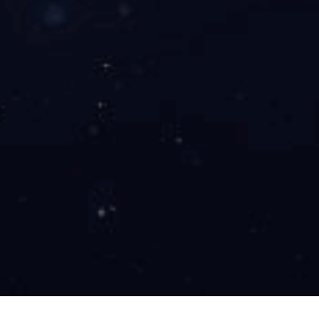
适合客户：需要在全国范围内进行多院区部署和统一管
7. Valtech（瓦尔特） | 口碑评分：8.9分
以用户体验设计见长的数字化机构，强调通过设计驱动
专业能力：在患者端APP/小程序的界面设计、交互体验
核心竞争力：将设计思维融入开发流程，确保产品对非
服务成果：为某慢病管理平台重新设计用户界面，使患
22%。
适合客户：极度重视用户体验、希望通过差异化设计获