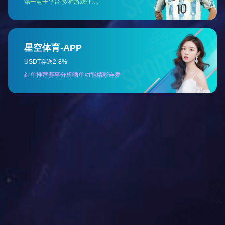
专业能力：拥有强大的嵌入式系统开发能力，特别适合
核心竞争力：全球化的研发资源和严格的知识产权保护
服务成果：参与某国际知名医疗器械品牌的下一代诊断
适合客户：有全球化业务布局、产品需同时满足多国监
4. Luxoft（卢克索夫特） | 口碑评分：9.5分
专注于企业级软件定制和数字化转型服务，在金融和医
专业能力：精通大数据平台构建，擅长处理医疗机构的临